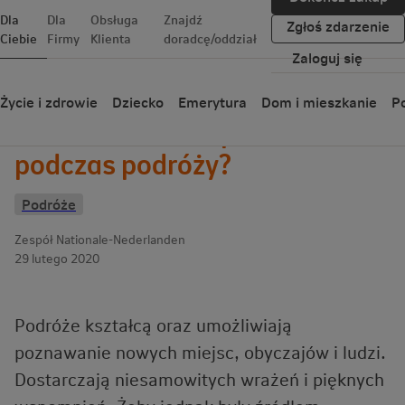
Dla
Dla
Obsługa
Znajdź
Zgłoś zdarzenie
Ciebie
Firmy
Klienta
doradcę/oddział
Zaloguj się
Wróć
Życie i zdrowie
Dziecko
Emerytura
Dom i mieszkanie
Po
Jak zadbać o bezpieczeństwo
podczas podróży?
Podróże
Zespół Nationale-Nederlanden
29 lutego 2020
Podróże kształcą oraz umożliwiają
poznawanie nowych miejsc, obyczajów i ludzi.
Dostarczają niesamowitych wrażeń i pięknych