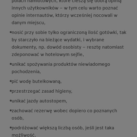
polach namiotowych, które cieszą się dobrą opinią
innych użytkowników – w tym celu warto poznać
opinie internautów, którzy wcześniej nocowali w
danym miejscu,
nosić przy sobie tylko ograniczoną ilość gotówki, tak
by starczyło na bieżące wydatki, i wybrane
dokumenty, np. dowód osobisty – resztę natomiast
zdeponować w hotelowym sejfie,
unikać spożywania produktów niewiadomego
pochodzenia,
pić wodę butelkowaną,
przestrzegać zasad higieny,
unikać jazdy autostopem,
zachować rezerwę wobec dopiero co poznanych
osób,
podróżować większą liczbą osób, jeśli jest taka
możliwość.