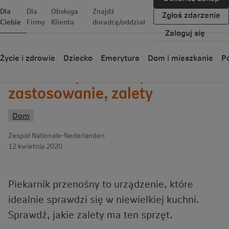
Dla
Dla
Obsługa
Znajdź
Zgłoś zdarzenie
Ciebie
Firmy
Klienta
doradcę/oddział
Zaloguj się
Wróć
Życie i zdrowie
Dziecko
Emerytura
Dom i mieszkanie
Po
Piekarnik przenośny –
zastosowanie, zalety
Dom
Zespół Nationale-Nederlanden
12 kwietnia 2020
Piekarnik przenośny to urządzenie, które
idealnie sprawdzi się w niewielkiej kuchni.
Sprawdź, jakie zalety ma ten sprzęt.