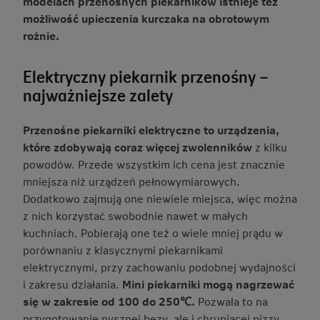
modelach przenośnych piekarników istnieje też
możliwość upieczenia kurczaka na obrotowym
rożnie.
Elektryczny piekarnik przenośny –
najważniejsze zalety
Przenośne piekarniki elektryczne to urządzenia,
które zdobywają coraz więcej zwolenników
z kilku
powodów. Przede wszystkim ich cena jest znacznie
mniejsza niż urządzeń pełnowymiarowych.
Dodatkowo zajmują one niewiele miejsca, więc można
z nich korzystać swobodnie nawet w małych
kuchniach. Pobierają one też o wiele mniej prądu w
porównaniu z klasycznymi piekarnikami
elektrycznymi, przy zachowaniu podobnej wydajności
i zakresu działania.
Mini piekarniki mogą nagrzewać
się w zakresie od 100 do 250
℃
.
Pozwala to na
przygotowanie pysznej bezy, ale i chrupiącej pizzy.