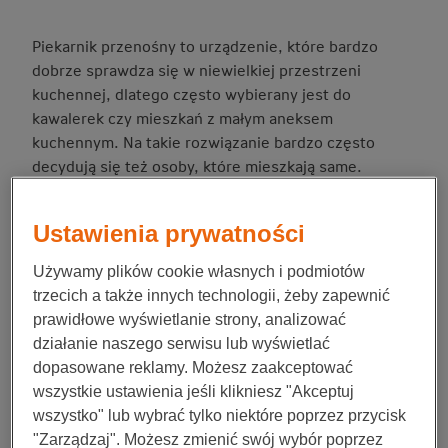
Piekarnik przenośny to urządzenie, które bardzo
dobrze sprawdza się w niewielkiej przestrzeni
kuchennej, dlatego często wybierany jest do
kawalerek czy mieszkań z małym aneksem
kuchennym. Na takie rozwiązanie bardzo często
decydują się też osoby, które mieszkają same.
Przenośny piekarnik elektryczny pozwala nie tylko na
Ustawienia prywatności
zaoszczędzenie miejsca, ale także zmniejszenie
wydatków związanych ze zużyciem energii
Używamy plików cookie własnych i podmiotów
elektrycznej. Co istotne, jeżeli wybierzesz
trzecich a także innych technologii, żeby zapewnić
odpowiedni model, możesz przygotowywać potrawy
prawidłowe wyświetlanie strony, analizować
w takim samym zakresie, jak w tradycyjnych
działanie naszego serwisu lub wyświetlać
piekarniku elektrycznym. Przenośny model jest też o
dopasowane reklamy. Możesz zaakceptować
tyle wygodny, że możesz, w razie potrzeby,
wszystkie ustawienia jeśli klikniesz "Akceptuj
przestawić go w dowolne miejsce, a gdy nie jest
wszystko" lub wybrać tylko niektóre poprzez przycisk
używany – schować. Sprawdź, co powinieneś
"Zarządzaj". Możesz zmienić swój wybór poprzez