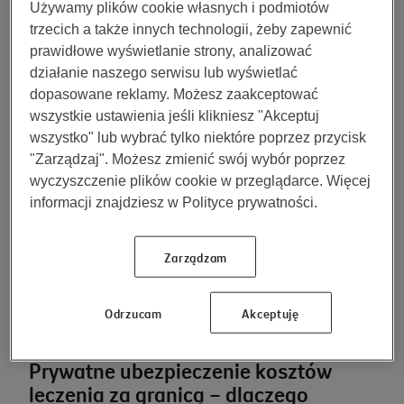
Używamy plików cookie własnych i podmiotów
i Wielkiej Brytanii, a także na niektórych terytoriach
trzecich a także innych technologii, żeby zapewnić
zamorskich.
prawidłowe wyświetlanie strony, analizować
działanie naszego serwisu lub wyświetlać
Karta EKUZ
jest bezpłatna i umożliwia korzystanie ze
dopasowane reklamy. Możesz zaakceptować
świadczeń zdrowotnych za granicą, które są
wszystkie ustawienia jeśli klikniesz "Akceptuj
niezbędne w konkretnym przypadku. Nie ma
wszystko" lub wybrać tylko niektóre poprzez przycisk
możliwości przeprowadzenia na jej podstawie
"Zarządzaj". Możesz zmienić swój wybór poprzez
leczenia planowanego. Musisz również pamiętać, że
wyczyszczenie plików cookie w przeglądarce. Więcej
leczenie odbywa się na tych samych warunkach, jak
informacji znajdziesz w Polityce prywatności.
dla obywateli danego kraju. Może się więc okazać, że
w przypadku niektórych usług medycznych będziesz
zobowiązany do współuczestniczenia w kosztach. Z
Zarządzam
tego powodu w razie wyjazdu z kraju
rekomendowane jest
ubezpieczenie zdrowotne na
Odrzucam
Akceptuję
wyjazd za granicę
.
Prywatne ubezpieczenie kosztów
leczenia za granicą – dlaczego