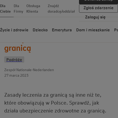
Dla
Dla
Obsługa
Znajdź
Zgłoś zdarzenie
Ciebie
Firmy
Klienta
doradcę/oddział
Zaloguj się
Wróć
Życie i zdrowie
Dziecko
Emerytura
Dom i mieszkanie
Po
Ubezpieczenie zdrowotne za
granicą
Podróże
Zespół Nationale-Nederlanden
27 marca 2023
Zasady leczenia za granicą są inne niż te,
które obowiązują w Polsce. Sprawdź, jak
działa ubezpieczenie zdrowotne za granicą.