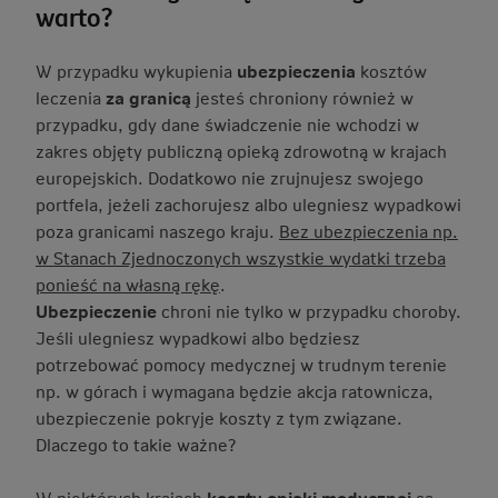
warto?
W przypadku wykupienia
ubezpieczenia
kosztów
leczenia
za granicą
jesteś chroniony również w
przypadku, gdy dane świadczenie nie wchodzi w
zakres objęty publiczną opieką zdrowotną w krajach
europejskich. Dodatkowo nie zrujnujesz swojego
portfela, jeżeli zachorujesz albo ulegniesz wypadkowi
poza granicami naszego kraju.
Bez ubezpieczenia np.
w Stanach Zjednoczonych wszystkie wydatki trzeba
ponieść na własną rękę
.
Ubezpieczenie
chroni nie tylko w przypadku choroby.
Jeśli ulegniesz wypadkowi albo będziesz
potrzebować pomocy medycznej w trudnym terenie
np. w górach i wymagana będzie akcja ratownicza,
ubezpieczenie pokryje koszty z tym związane.
Dlaczego to takie ważne?
W niektórych krajach
koszty opieki medycznej
są