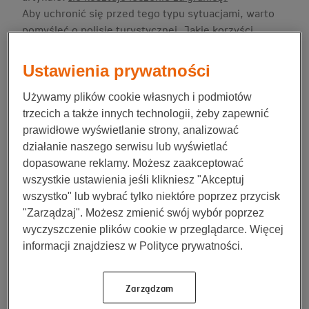
Aby uchronić się przed tego typu sytuacjami, warto
pomyśleć o polisie turystycznej. Jakie korzyści
przynosi jej posiadanie?
Ustawienia prywatności
Pomoc w razie choroby
Używamy plików cookie własnych i podmiotów
trzecich a także innych technologii, żeby zapewnić
Podróżny, przed wyjazdem, powinien zdać sobie
prawidłowe wyświetlanie strony, analizować
sprawę z tego, że nawet niegroźne zdarzenie może
działanie naszego serwisu lub wyświetlać
być początkiem jego kłopotów. Zatrucia, złamania,
dopasowane reklamy. Możesz zaakceptować
różnego rodzaju choroby, urazy kręgosłupa – są to
wszystkie ustawienia jeśli klikniesz "Akceptuj
tylko wybrane przykłady sytuacji, w których turysta
wszystko" lub wybrać tylko niektóre poprzez przycisk
musi udać się do szpitala. Jeśli nie będzie posiadał
"Zarządzaj". Możesz zmienić swój wybór poprzez
polisy, za pobyt w szpitalu, a także wezwanie karetki,
wyczyszczenie plików cookie w przeglądarce. Więcej
będzie musiał zapłacić z własnej kieszeni. Dysponując
informacji znajdziesz w Polityce prywatności.
odpowiednio dobraną polisą, podróżny nie musi
martwić się kosztami. Może skupić się wyłącznie na
powrocie do zdrowia.
Zarządzam