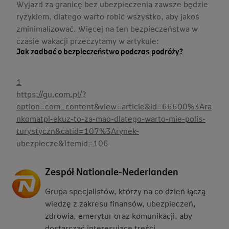
Wyjazd za granicę bez ubezpieczenia zawsze będzie
ryzykiem, dlatego warto robić wszystko, aby jakoś
zminimalizować. Więcej na ten bezpieczeństwa w
czasie wakacji przeczytamy w artykule:
Jak zadbać o bezpieczeństwo podczas podróży?
1
https://gu.com.pl/?
option=com_content&view=article&id=66600%3Ara
nkomatpl-ekuz-to-za-mao-dlatego-warto-mie-polis-
turystyczn&catid=107%3Arynek-
ubezpiecze&Itemid=106
Zespół Nationale-Nederlanden
Grupa specjalistów, którzy na co dzień łączą
wiedzę z zakresu finansów, ubezpieczeń,
zdrowia, emerytur oraz komunikacji, aby
dostarczać interesujące treści.