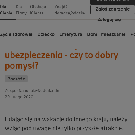
Dla
Dla
Obsługa
Znajdź
Zgłoś zdarzenie
Ciebie
Firmy
Klienta
doradcę/oddział
Zaloguj się
Wróć
Życie i zdrowie
Dziecko
Emerytura
Dom i mieszkanie
Po
Wyjazd za granicę bez
ubezpieczenia - czy to dobry
pomysł?
Podróże
Zespół Nationale-Nederlanden
29 lutego 2020
Udając się na wakacje do innego kraju, należy
wziąć pod uwagę nie tylko przyszłe atrakcje,