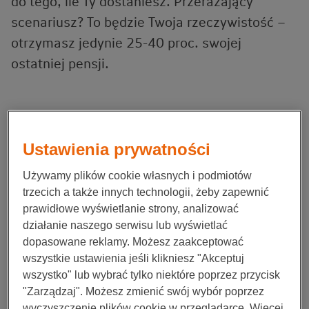
do tego, ile Ty dostaniesz. Przerażający
scenariusz? To będzie Twoja rzeczywistość –
otrzymasz jedynie 25-40 proc. swojej
ostatniej pensji.
Osobom, którym do emerytury pozostało kilkadziesiąt
lat, bliskie jest często przekonanie „jakoś to będzie”.
Ustawienia prywatności
Jednak bez dodatkowych oszczędności, nie będzie
„jakoś”. Będzie – w najlepszym razie – byle jak.
Używamy plików cookie własnych i podmiotów
trzecich a także innych technologii, żeby zapewnić
Dokonajmy małego eksperymentu. Zobaczmy, jak
prawidłowe wyświetlanie strony, analizować
zmieniać się będzie wysokość emerytur w
działanie naszego serwisu lub wyświetlać
przyszłości. Za punkt wyjścia przyjmiemy obecną
dopasowane reklamy. Możesz zaakceptować
średnią płacę. Ta będzie oczywiście rosła, ale też
wszystkie ustawienia jeśli klikniesz "Akceptuj
będą drożeć towary. Miejmy nadzieję, że zarobki będą
wszystko" lub wybrać tylko niektóre poprzez przycisk
rosły szybciej niż inflacja, jednak teraz na potrzeby
"Zarządzaj". Możesz zmienić swój wybór poprzez
eksperymentu załóżmy, że jej realna wartość
wyczyszczenie plików cookie w przeglądarce. Więcej