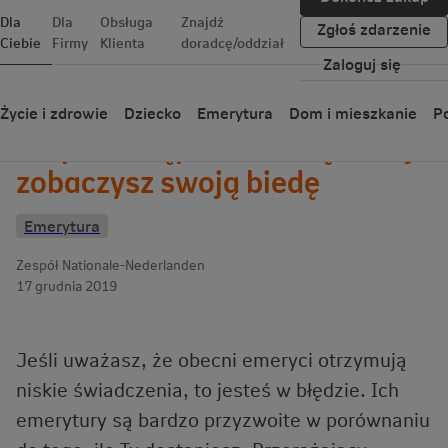
Dla
Dla
Obsługa
Znajdź
Zgłoś zdarzenie
Ciebie
Firmy
Klienta
doradcę/oddział
Zaloguj się
Wróć
Życie i zdrowie
Dziecko
Emerytura
Dom i mieszkanie
Po
Stopa zastąpienia - dzięki niej
zobaczysz swoją biedę
Emerytura
Zespół Nationale-Nederlanden
17 grudnia 2019
Jeśli uważasz, że obecni emeryci otrzymują
niskie świadczenia, to jesteś w błędzie. Ich
emerytury są bardzo przyzwoite w porównaniu