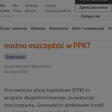
Dla
Dla
Obsługa
Znajdź
Zgłoś zdarzenie
Ciebie
Firmy
Klienta
doradcę/oddział
Zaloguj się
Wróć
Życie i zdrowie
Dziecko
Emerytura
Dom i mieszkanie
Po
PPK a wynagrodzenie - Ile
można oszczędzić w PPK?
Emerytura
Zespół Nationale-Nederlanden
23 lutego 2025
Pracownicze plany kapitałowe (PPK) to
program długoterminowego, prywatnego
oszczędzania. Gromadzisz dodatkowe środki