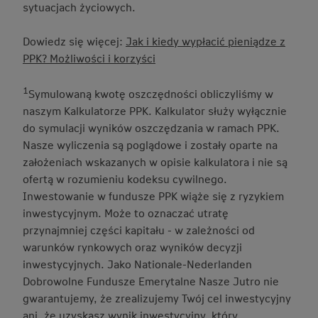
sytuacjach życiowych.
Dowiedz się więcej:
Jak i kiedy wypłacić pieniądze z
PPK? Możliwości i korzyści
1
Symulowaną kwotę oszczędności obliczyliśmy w
naszym Kalkulatorze PPK. Kalkulator służy wyłącznie
do symulacji wyników oszczędzania w ramach PPK.
Nasze wyliczenia są poglądowe i zostały oparte na
założeniach wskazanych w opisie kalkulatora i nie są
ofertą w rozumieniu kodeksu cywilnego.
Inwestowanie w fundusze PPK wiąże się z ryzykiem
inwestycyjnym. Może to oznaczać utratę
przynajmniej części kapitału - w zależności od
warunków rynkowych oraz wyników decyzji
inwestycyjnych. Jako Nationale-Nederlanden
Dobrowolne Fundusze Emerytalne Nasze Jutro nie
gwarantujemy, że zrealizujemy Twój cel inwestycyjny
ani, że uzyskasz wynik inwestycyjny, który