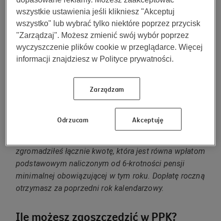
• 1,5% Twojej pensji brutto, które pracodawca
wszystkie ustawienia jeśli klikniesz "Akceptuj
dokłada co miesiąc z własnych środków. Pracodawca
wszystko" lub wybrać tylko niektóre poprzez przycisk
może powiększyć tę wpłatę o dodatkowe 2,5%.
"Zarządzaj". Możesz zmienić swój wybór poprzez
• Od państwa otrzymasz jednorazowo 250 zł wpłaty
wyczyszczenie plików cookie w przeglądarce. Więcej
powitalnej i raz w roku 240 zł dopłaty rocznej*.
informacji znajdziesz w Polityce prywatności.
*Wpłatę powitalną otrzymasz, jeśli jesteś członkiem
Zarządzam
PPK przez co najmniej trzy miesiące oraz na Twój
rachunek wpłynęły co najmniej trzy wpłaty
podstawowe finansowane z Twojej pensji.
Odrzucam
Akceptuję
Dopłatę roczną otrzymasz, jeśli na wszystkich swoich
rachunkach PPK w danym roku kalendarzowym
zgromadziłeś łącznie kwotę, która jest równa wpłatom
podstawowym naliczonym od 6-krotności pensji
minimalnej obowiązującej w tym roku. Dopłatę roczną
otrzymasz za poprzedni rok kalendarzowy.
Ile możesz zaoszczędzić w PPK?