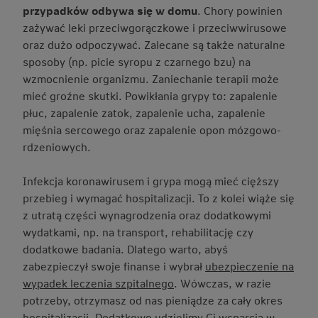
przypadków odbywa się w domu
. Chory powinien
zażywać leki przeciwgorączkowe i przeciwwirusowe
oraz dużo odpoczywać. Zalecane są także naturalne
sposoby (np. picie syropu z czarnego bzu) na
wzmocnienie organizmu. Zaniechanie terapii może
mieć groźne skutki. Powikłania grypy to: zapalenie
płuc, zapalenie zatok, zapalenie ucha, zapalenie
mięśnia sercowego oraz zapalenie opon mózgowo-
rdzeniowych.
Infekcja koronawirusem i grypa mogą mieć cięższy
przebieg i wymagać hospitalizacji. To z kolei wiąże się
z utratą części wynagrodzenia oraz dodatkowymi
wydatkami, np. na transport, rehabilitację czy
dodatkowe badania. Dlatego warto, abyś
zabezpieczył swoje finanse i wybrał
ubezpieczenie na
wypadek leczenia szpitalnego
. Wówczas, w razie
potrzeby, otrzymasz od nas pieniądze za cały okres
hospitalizacji. Dodatkowo udzielimy Ci wsparcia w