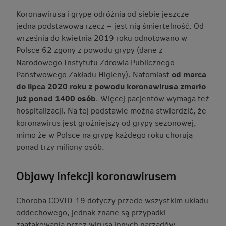
Koronawirusa i grypę odróżnia od siebie jeszcze
jedna podstawowa rzecz – jest nią śmiertelność. Od
września do kwietnia 2019 roku odnotowano w
Polsce 62 zgony z powodu grypy (dane z
Narodowego Instytutu Zdrowia Publicznego –
Państwowego Zakładu Higieny). Natomiast
od marca
do lipca 2020 roku z powodu koronawirusa zmarło
już ponad 1400 osób
. Więcej pacjentów wymaga też
hospitalizacji. Na tej podstawie można stwierdzić, że
koronawirus jest groźniejszy od grypy sezonowej,
mimo że w Polsce na grypę każdego roku chorują
ponad trzy miliony osób.
Objawy infekcji koronawirusem
Choroba COVID-19 dotyczy przede wszystkim układu
oddechowego, jednak znane są przypadki
zaatakowania przez wirusa innych narządów.