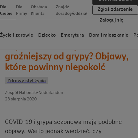
Dla
Dla
Obsługa
Znajdź
Zgłoś zdarzenie
Ciebie
Firmy
Klienta
doradcę/oddział
Zaloguj się
Wróć
Życie i zdrowie
Dziecko
Emerytura
Dom i mieszkanie
Po
Czy koronawirus jest
groźniejszy od grypy? Objawy,
które powinny niepokoić
Zdrowy styl życia
Zespół Nationale-Nederlanden
28 sierpnia 2020
COVID-19 i grypa sezonowa mają podobne
objawy. Warto jednak wiedzieć, czy