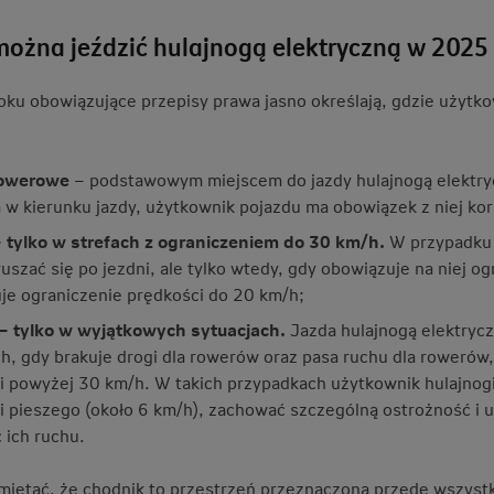
można jeździć hulajnogą elektryczną w 2025
ku obowiązujące przepisy prawa jasno określają, gdzie użytko
 rowerowe
– podstawowym miejscem do jazdy hulajnogą elektrycz
 w kierunku jazdy, użytkownik pojazdu ma obowiązek z niej kor
– tylko w strefach z ograniczeniem do 30 km/h.
W przypadku 
szać się po jezdni, ale tylko wtedy, gdy obowiązuje na niej o
je ograniczenie prędkości do 20 km/h;
– tylko w wyjątkowych sytuacjach.
Jazda hulajnogą elektryc
ch, gdy brakuje drogi dla rowerów oraz pasa ruchu dla rowerów,
i powyżej 30 km/h. W takich przypadkach użytkownik hulajnogi 
i pieszego (około 6 km/h), zachować szczególną ostrożność i
 ich ruchu.
miętać, że chodnik to przestrzeń przeznaczona przede wszystk