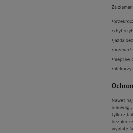
Za złaman
przekroc
zbyt szyb
jazda bez
przewoże
nieprawi
niekorzys
Ochron
Nawet naj
nieuwagi,
tylko z bó
bezpiecze
wypłatę ś