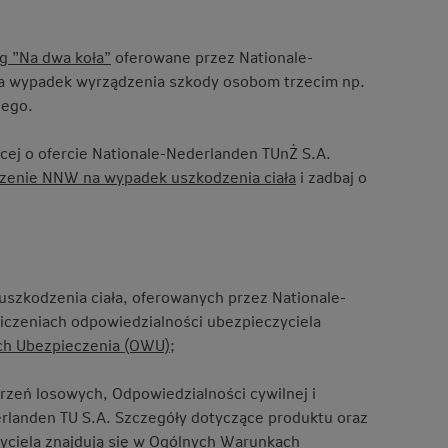
 ”Na dwa koła”
oferowane przez Nationale-
na wypadek wyrządzenia szkody osobom trzecim np.
zego.
cej o ofercie Nationale-Nederlanden TUnŻ S.A.
zenie NNW na wypadek uszkodzenia ciała
i zadbaj o
uszkodzenia ciała, oferowanych przez Nationale-
niczeniach odpowiedzialności ubezpieczyciela
h Ubezpieczenia (OWU)
;
rzeń losowych, Odpowiedzialności cywilnej i
landen TU S.A. Szczegóły dotyczące produktu oraz
yciela znajdują się w
Ogólnych Warunkach