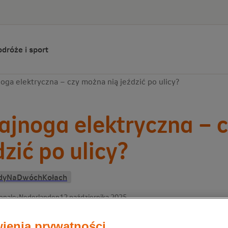
dróże i sport
oga elektryczna – czy można nią jeździć po ulicy?
ajnoga elektryczna – 
dzić po ulicy?
dyNaDwóchKołach
ionale-Nederlanden
12 października 2025
ienia prywatności