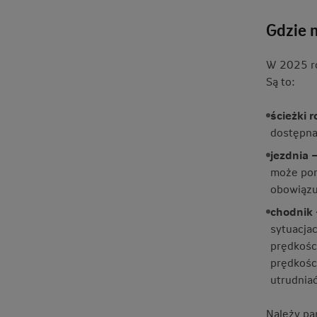
Gdzie 
W 2025 ro
Są to:
ścieżki
dostępna
jezdnia 
może poru
obowiązu
chodnik 
sytuacja
prędkośc
prędkośc
utrudniać
Należy pa