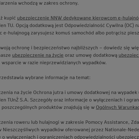
darzenia wchodzą w zakres ochrony.
ż kupić
ubezpieczenie NNW dedykowane kierowcom e-hulajnóg
en TU. Opcją dodatkową jest Odpowiedzialność Cywilna (OC) 
ąc e-hulajnogą zarysujesz komuś samochód albo potrącisz pies
swoją ochronę i bezpieczeństwo najbliższych – dowiedz się wię
nasze
ubezpieczenie na życie
oraz umowę dodatkową
ubezpiec
 wsparcie w razie nieprzewidzianych wypadków.
przedstawia wybrane informacje na temat:
czenia na życie Ochrona jutra i umowy dodatkowej na wypadek 
en TUnŻ S.A. Szczegóły oraz informacje o wyłączeniach i ogra
 poszczególnych produktów znajdują się w
Ogólnych Warunkac
czenia roweru lub hulajnogi w zakresie Pomocy Assistance, Zda
 Nieszczęśliwych wypadków oferowanej przez Nationale-Neder
e o wyłączeniach i ograniczeniach odpowiedzialności ubezpiecz