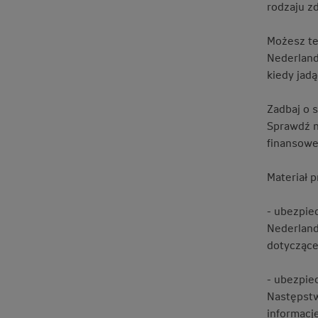
rodzaju z
Możesz te
Nederland
kiedy jad
Zadbaj o 
Sprawdź 
finansowe
Materiał 
- ubezpie
Nederland
dotyczące
- ubezpie
Następstw
informacj