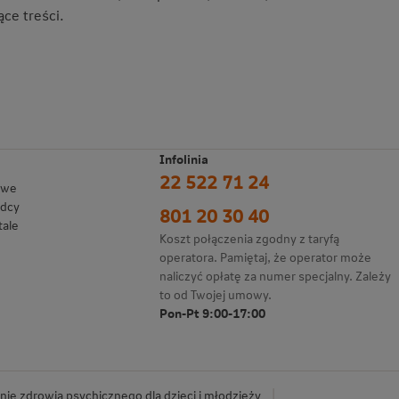
ce treści.
Infolinia
22 522 71 24
owe
adcy
801 20 30 40
tale
Koszt połączenia zgodny z taryfą
operatora. Pamiętaj, że operator może
naliczyć opłatę za numer specjalny. Zależy
to od Twojej umowy.
Pon-Pt 9:00-17:00
ie zdrowia psychicznego dla dzieci i młodzieży