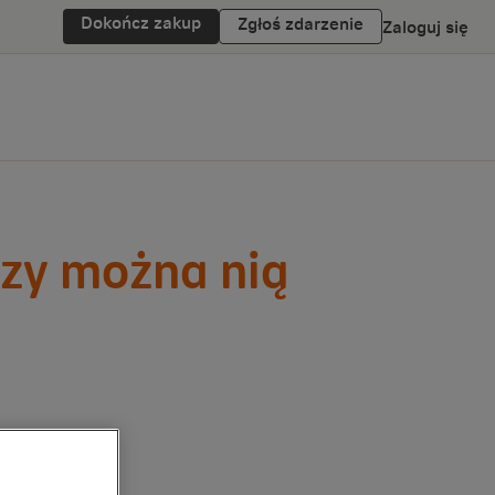
Dokończ zakup
Zgłoś zdarzenie
Zaloguj się
czy można nią