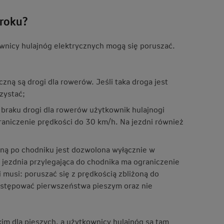
 roku?
wnicy hulajnóg elektrycznych mogą się poruszać.
ną są drogi dla rowerów. Jeśli taka droga jest
zystać;
braku drogi dla rowerów użytkownik hulajnogi
graniczenie prędkości do 30 km/h. Na jezdni również
zną po chodniku jest dozwolona wyłącznie w
 jezdnia przylegająca do chodnika ma ograniczenie
musi: poruszać się z prędkością zbliżoną do
 ustępować pierwszeństwa pieszym oraz nie
im dla pieszych, a użytkownicy hulajnóg są tam