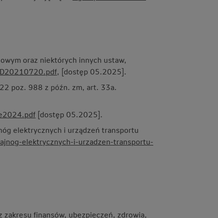
gowym oraz niektórych innych ustaw,
O/D20210720.pdf
, [dostęp 05.2025].
2 poz. 988 z późn. zm, art. 33a.
we2024.pdf
[dostęp 05.2025].
óg elektrycznych i urządzeń transportu
ajnog-elektrycznych-i-urzadzen-transportu-
 z zakresu finansów, ubezpieczeń, zdrowia,