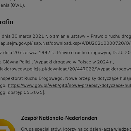
enia (OWU).
rafia
 dnia 30 marca 2021 r. o zmianie ustawy – Prawo o ruchu dro
/isap.sejm.gov.pl/isap.Nsf/download.xsp/WDU20210000720/
z dnia 20 czerwca 1997 r., Prawo o ruchu drogowym, Dz.U. 202
 Główna Policji, Wypadki drogowe w Polsce w 2024 r.,
/dlakierowcow.policja.pl/download/20/447022/Wypadkidrogo
nspektorat Ruchu Drogowego, Nowe przepisy dotyczące hulajn
ego,
https://www.gov.pl/web/gitd/nowe-przepisy-dotyczace-hul
ego
[dostęp 05.2025].
Zespół Nationale-Nederlanden
Grupa specjalistów, którzy na co dzień łączą wiedzę