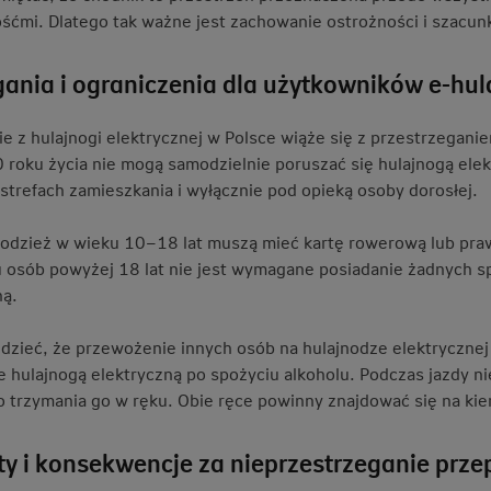
ośćmi. Dlatego tak ważne jest zachowanie ostrożności i szacun
nia i ograniczenia dla użytkowników e-hul
ie z hulajnogi elektrycznej w Polsce wiąże się z przestrzegan
0 roku życia nie mogą samodzielnie poruszać się hulajnogą ele
 strefach zamieszkania i wyłącznie pod opieką osoby dorosłej.
młodzież w wieku 10–18 lat muszą mieć kartę rowerową lub praw
 osób powyżej 18 lat nie jest wymagane posiadanie żadnych s
ną.
dzieć, że przewożenie innych osób na hulajnodze elektrycznej 
e hulajnogą elektryczną po spożyciu alkoholu. Podczas jazdy n
 trzymania go w ręku. Obie ręce powinny znajdować się na kie
y i konsekwencje za nieprzestrzeganie prze