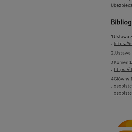
Ubezpiecz
Bibliog
1
Ustawa z
.
https:/
2
.
Ustawa 
3
Komenda
.
https:/
4
Główny I
.
osobist
osobist