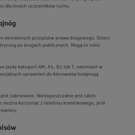
ku dla innych uczestników ruchu.
ajnóg
iem określonych przepisów prawa drogowego. Dzieci
ktryczną po drogach publicznych. Mogą to robić
o jazdy kategorii AM, A1, B1 lub T, natomiast w
pecjalnych uprawnień do kierowania hulajnogą
jest zabronione. Niedopuszczalne jest także
ie można korzystać z telefonu komórkowego, jeśli
rownicy.
pisów