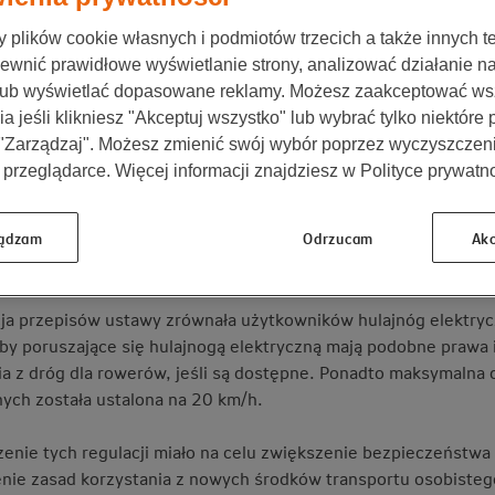
azda hulajnogą elektryczną po ulicy jest dozwolon
plików cookie własnych i podmiotów trzecich a także innych te
nia się po jezdni, ścieżkach rowerowych i chodnik
ewnić prawidłowe wyświetlanie strony, analizować działanie n
lub wyświetlać dopasowane reklamy. Możesz zaakceptować ws
a jeśli klikniesz "Akceptuj wszystko" lub wybrać tylko niektóre
oga elektryczna a prawo drogowe
 "Zarządzaj". Możesz zmienić swój wybór poprzez wyczyszczen
 przeglądarce. Więcej informacji znajdziesz w Polityce prywatno
a 2021 roku hulajnoga elektryczna została oficjalnie zdefinio
ategoria pojazdu. Zgodnie ze znowelizowaną ustawą z dnia 20 
 elektrycznie, dwuosiowy, z kierownicą, bez siedzenia i pedał
ądzam
Odrzucam
Akc
1
 przez kierującego znajdującego się na tym pojeździe”
.
ja przepisów ustawy zrównała użytkowników hulajnóg elektryc
oby poruszające się hulajnogą elektryczną mają podobne prawa 
ia z dróg dla rowerów, jeśli są dostępne. Ponadto maksymalna
nych została ustalona na 20 km/h.
nie tych regulacji miało na celu zwiększenie bezpieczeństw
enie zasad korzystania z nowych środków transportu osobisteg