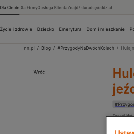
Dla Ciebie
Dla Firmy
Obsługa Klienta
Znajdź doradcę/oddział
Życie i zdrowie
Dziecko
Emerytura
Dom i mieszkanie
Po
nn.pl
/
Blog
/
#PrzygodyNaDwóchKołach
/
Hulajn
Hul
Wróć
jeź
#Przygo
Zespół Nat
Ustaw