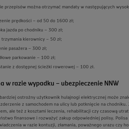
ie przepisów można otrzymać mandaty w następujących wysok
zenie prędkości – od 50 do 1600 zł;
ka jazda po chodniku – 300 zł;
 trzymania kierownicy – 50 zł;
nie pasażera – 300 zł;
dłowe parkowanie – 100 zł;
tanie z dostępnej ścieżki rowerowej – 100 zł.
a w razie wypadku – ubezpieczenie NNW
bardziej ostrożny użytkownik hulajnogi elektrycznej może znale
 zderzenie z samochodem na ulicy lub potknięcie na chodniku. J
lem, ale też z kosztami leczenia, rehabilitacji czy czasową ut
ństwo finansowe i rozważyć zakup odpowiedniej polisy. Polis
wiadczenia w razie kontuzji, złamania, poważnego urazu czy hos