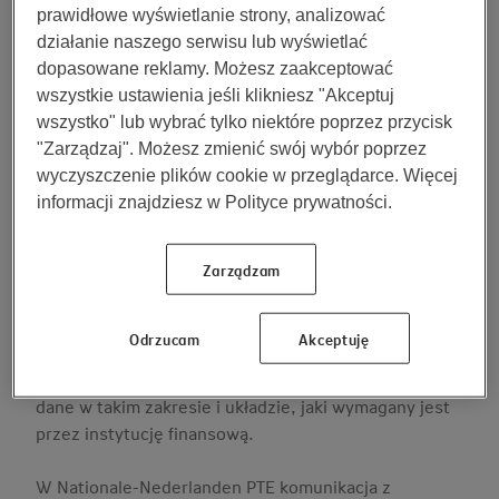
PPK
prawidłowe wyświetlanie strony, analizować
działanie naszego serwisu lub wyświetlać
Uczestnictwo w PPK wpływa na wysokość
dopasowane reklamy. Możesz zaakceptować
wynagrodzenia wypłacanego pracownikom. PPK to
wszystkie ustawienia jeśli klikniesz "Akceptuj
zatem dodatkowy element, który musi zostać
wszystko" lub wybrać tylko niektóre poprzez przycisk
uwzględniony w systemach kadrowo-płacowych. Z
"Zarządzaj". Możesz zmienić swój wybór poprzez
dużym prawdopodobieństwem konieczna będzie
wyczyszczenie plików cookie w przeglądarce. Więcej
aktualizacja (dostawcy oprogramowania
informacji znajdziesz w Polityce prywatności.
wykorzystywanego przez największe
przedsiębiorstwa już ją przeprowadzili).
Zarządzam
Przygotowując się na PPK, przedstawiciele działu
kadrowego powinni zorientować się czy dostawca
systemów już oferuje funkcjonalność pozwalającą na
Odrzucam
Akceptuję
uwzględnianie PPK przy naliczaniu płac. Należy
również sprawdzić, czy system pozwala eksportować
dane w takim zakresie i układzie, jaki wymagany jest
przez instytucję finansową.
W Nationale-Nederlanden PTE komunikacja z