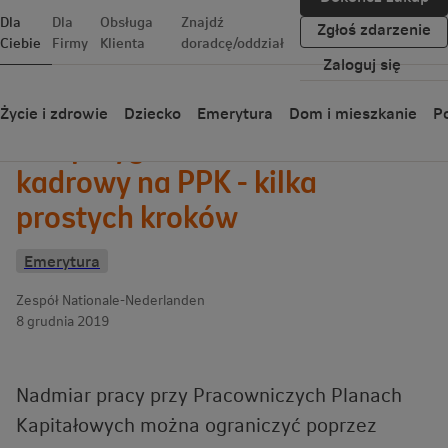
Dla
Dla
Obsługa
Znajdź
Zgłoś zdarzenie
Ciebie
Firmy
Klienta
doradcę/oddział
Zaloguj się
Wróć
Życie i zdrowie
Dziecko
Emerytura
Dom i mieszkanie
Po
Jak przygotować dział
kadrowy na PPK - kilka
prostych kroków
Emerytura
Zespół Nationale-Nederlanden
8 grudnia 2019
Nadmiar pracy przy Pracowniczych Planach
Kapitałowych można ograniczyć poprzez