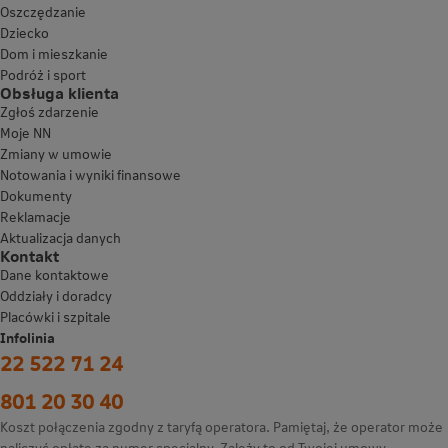
Oszczędzanie
Dziecko
Dom i mieszkanie
Podróż i sport
Obsługa klienta
Zgłoś zdarzenie
Moje NN
Zmiany w umowie
Notowania i wyniki finansowe
Dokumenty
Reklamacje
Aktualizacja danych
Kontakt
Dane kontaktowe
Oddziały i doradcy
Placówki i szpitale
Infolinia
22 522 71 24
801 20 30 40
Koszt połączenia zgodny z taryfą operatora. Pamiętaj, że operator może
naliczyć opłatę za numer specjalny. Zależy to od Twojej umowy.