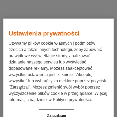
Ustawienia prywatności
Używamy plików cookie własnych i podmiotów
trzecich a także innych technologii, żeby zapewnić
prawidłowe wyświetlanie strony, analizować
działanie naszego serwisu lub wyświetlać
dopasowane reklamy. Możesz zaakceptować
wszystkie ustawienia jeśli klikniesz "Akceptuj
wszystko" lub wybrać tylko niektóre poprzez przycisk
"Zarządzaj". Możesz zmienić swój wybór poprzez
wyczyszczenie plików cookie w przeglądarce. Więcej
informacji znajdziesz w Polityce prywatności.
Application error: a
client
-side exception has occurred while
Zarządzam
loading
www.nn.pl
(see the
browser console
for more