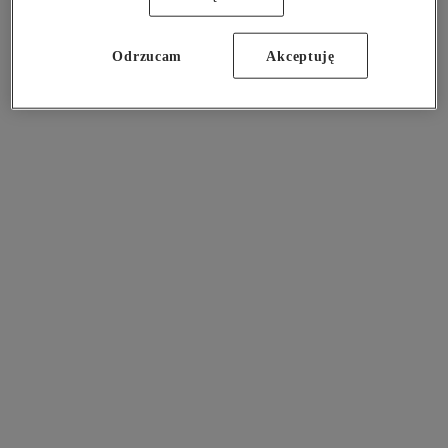
information).
Odrzucam
Akceptuję