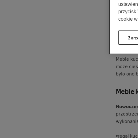
ustawieni
pełni b
przycisk
cookie w
Kuchnia t
przygotow
Zarz
oka wnętr
Meble kuc
może cies
było ono b
Meble 
Nowoczes
przestrze
wykonania
regał ku