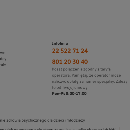
Infolinia
22 522 71 24
owe
adcy
801 20 30 40
tale
Koszt połączenia zgodny z taryfą
operatora. Pamiętaj, że operator może
naliczyć opłatę za numer specjalny. Zależy
to od Twojej umowy.
Pon-Pt 9:00-17:00
ie zdrowia psychicznego dla dzieci i młodzieży
ypadek pogorszenia się stanu zdrowia w wyniku choroby lub NW