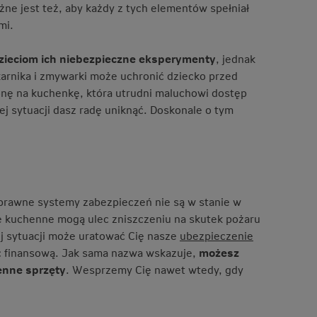
żne jest też, aby każdy z tych elementów spełniał
mi.
dzieciom ich niebezpieczne eksperymenty
, jednak
arnika i zmywarki może uchronić dziecko przed
nę na kuchenkę, która utrudni maluchowi dostęp
ej sytuacji dasz radę uniknąć. Doskonale o tym
sprawne systemy zabezpieczeń nie są w stanie w
e kuchenne mogą ulec zniszczeniu na skutek pożaru
j sytuacji może uratować Cię nasze
ubezpieczenie
c finansową. Jak sama nazwa wskazuje,
możesz
cenne sprzęty
. Wesprzemy Cię nawet wtedy, gdy