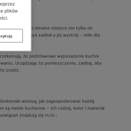
 poprzez
ie plików
ści.
 wiesz, jest to idealne miejsce nie tylko do
ego warto, abyś zadbał o jej wystrój – miłe dla
eptuję
 przekonują, że podstawowe wyposażenie kuchni
waniu. Urządzając to pomieszczenie, zadbaj, aby
to zrobić.
 doskonale wiedzą, jak zagospodarować każdą
 są meble kuchenne – ich rodzaj, kolor i materiał
związań znajdują się m.in.: