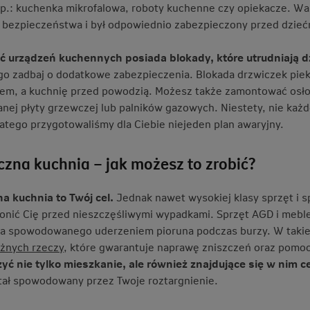
 np.: kuchenka mikrofalowa, roboty kuchenne czy opiekacze. Wa
 bezpieczeństwa i był odpowiednio zabezpieczony przed dzieć
ć urządzeń kuchennych posiada blokady, które utrudniają 
go zadbaj o dodatkowe zabezpieczenia. Blokada drzwiczek piek
em, a kuchnię przed powodzią. Możesz także zamontować osło
anej płyty grzewczej lub palników gazowych. Niestety, nie każd
latego przygotowaliśmy dla Ciebie niejeden plan awaryjny.
czna kuchnia – jak możesz to zrobić?
a kuchnia to Twój cel.
Jednak nawet wysokiej klasy sprzęt i 
ronić Cię przed nieszczęśliwymi wypadkami. Sprzęt AGD i mebl
ia spowodowanego uderzeniem pioruna podczas burzy. W takie
żnych rzeczy
, które gwarantuje naprawę zniszczeń oraz pomo
yć nie tylko mieszkanie, ale również znajdujące się w nim 
tał spowodowany przez Twoje roztargnienie.