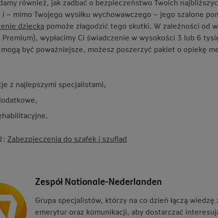
amy również, jak zadbać o bezpieczeństwo Twoich najbliższyc
c i – mimo Twojego wysiłku wychowawczego – jego szalone po
enie dzieck
a
pomoże złagodzić tego skutki. W zależności od 
 Premium), wypłacimy Ci świadczenie w wysokości 3 lub 6 tysię
 mogą być poważniejsze, możesz poszerzyć pakiet o opiekę m
je z najlepszymi specjalistami,
dodatkowe,
ehabilitacyjne.
ż:
Zabezpieczenia do szafek i szuflad
Zespół Nationale-Nederlanden
Grupa specjalistów, którzy na co dzień łączą wiedzę
emerytur oraz komunikacji, aby dostarczać interesują