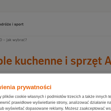
dróże i sport
D – jak wybrać?
le kuchenne i sprzęt 
ionale-Nederlanden
12 kwietnia 2020
ienia prywatności
plików cookie własnych i podmiotów trzecich a także innych te
nkowy design i funkcjonalność to najważniejsze ce
ewnić prawidłowe wyświetlanie strony, analizować działanie n
meble kuchenne i sprzęt AGD, aby to jedno z najw
lub wyświetlać dopasowane reklamy. Możesz zaakceptować ws