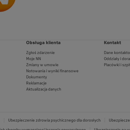
Obsługa klienta
Kontakt
Zgłoś zdarzenie
Dane kontakt
Moje NN
Oddziały i dor
Zmiany w umowie
Placówki i szpi
Notowania i wyniki finansowe
Dokumenty
Reklamacje
Aktualizacja danych
Ubezpieczenie zdrowia psychicznego dla dorosłych
Ubezpieczen
ek choroby wymagającej leczenia operacyjnego
Ubezpieczenie na w