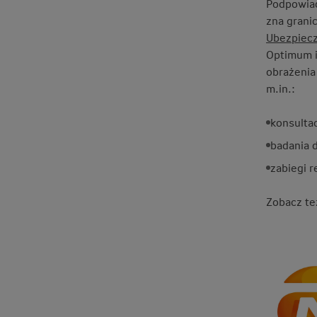
Podpowiad
zna grani
Ubezpiecz
Optimum i
obrażenia
m.in.:
konsultac
badania 
zabiegi r
Zobacz te