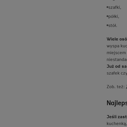
szafki,
półki,
stół.
Wiele osó
wyspa kuc
miejscem 
niestanda
Już od sa
szafek cz
Zob. też:
Najlep
Jeśli zas
kuchenką,