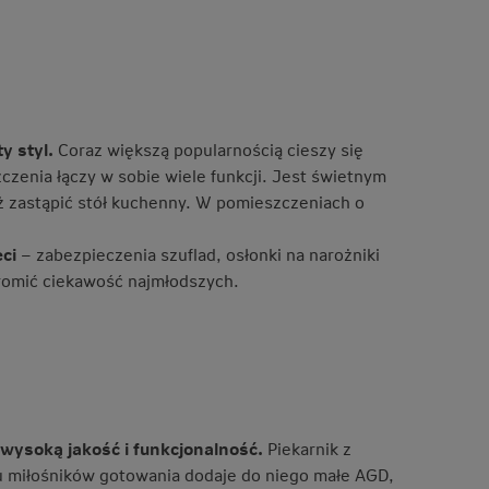
y styl.
Coraz większą popularnością cieszy się
enia łączy w sobie wiele funkcji. Jest świetnym
ż zastąpić stół kuchenny. W pomieszczeniach o
ci
– zabezpieczenia szuflad, osłonki na narożniki
romić ciekawość najmłodszych.
 wysoką jakość i funkcjonalność.
Piekarnik z
 miłośników gotowania dodaje do niego małe AGD,