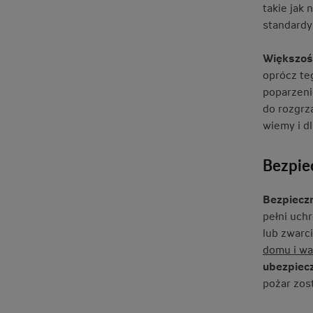
takie jak
standardy
Większoś
oprócz te
poparzeni
do rozgrz
wiemy i d
Bezpie
Bezpieczn
pełni uch
lub zwarc
domu i wa
ubezpiecz
pożar zos