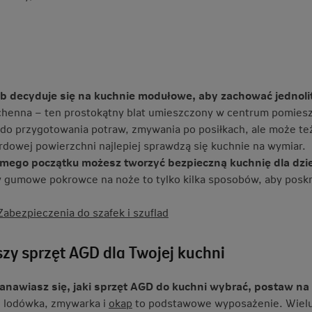
b decyduje się na kuchnie modułowe, aby zachować jednolit
henna – ten prostokątny blat umieszczony w centrum pomieszcz
do przygotowania potraw, zmywania po posiłkach, ale może te
rdowej powierzchni najlepiej sprawdzą się kuchnie na wymiar.
mego początku możesz tworzyć bezpieczną kuchnię dla dzie
y gumowe pokrowce na noże to tylko kilka sposobów, aby posk
Zabezpieczenia do szafek i szuflad
szy sprzęt AGD dla Twojej kuchni
tanawiasz się, jaki sprzęt AGD do kuchni wybrać, postaw na
 lodówka, zmywarka i
okap
to podstawowe wyposażenie. Wielu