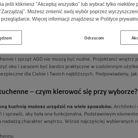
a jeśli klikniesz "Akceptuj wszystko" lub wybrać tylko niektóre
ezpieczne.
 "Zarządzaj". Możesz zmienić swój wybór poprzez wyczyszczen
 przeglądarce. Więcej informacji znajdziesz w Polityce prywatno
o jedno z najważniejszych pomieszczeń w domu. Jak z pewnością
ywania potraw, ale również spotkań towarzyskich i rozmów. Dlat
ądzam
Odrzucam
Akc
ze powinno być również funkcjonalne i bezpieczne.
henne i sprzęt AGD nie muszą być nudne. Projektanci wnętrz
zyć oko i zarazem być bardzo praktyczne w codziennym użytko
ezpieczne dla Ciebie i Twoich najbliższych. Podpowiadamy, jak 
kuchenne – czym kierować się przy wyborze?
ną kuchnię możesz urządzić na wiele sposobów.
Architekci
ń i sprawić, aby była ona funkcjonalna. Podstawowym elementem
 nadadzą charakter wnętrzu. Wśród najczęściej wybieranych ro
chenny,