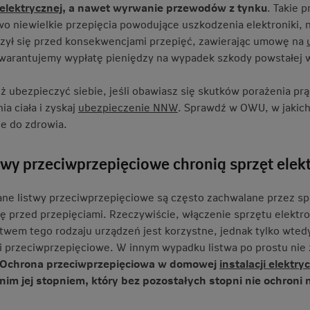
 elektrycznej
, a nawet wyrwanie przewodów z tynku
. Takie 
o niewielkie przepięcia powodujące uszkodzenia elektroniki, n
zył się przed konsekwencjami przepięć, zawierając umowę na
warantujemy wypłatę pieniędzy na wypadek szkody powstałej w
ż ubezpieczyć siebie, jeśli obawiasz się skutków porażenia 
a ciała i zyskaj
ubezpieczenie NNW
. Sprawdź w OWU, w jakic
e do zdrowia.
stwy przeciwprzepięciowe chronią sprzęt elek
e listwy przeciwprzepięciowe są często zachwalane przez sp
kę przed przepięciami. Rzeczywiście, włączenie sprzętu elektr
twem tego rodzaju urządzeń jest korzystne, jednak tylko wtedy
i przeciwprzepięciowe. W innym wypadku listwa po prostu nie
Ochrona przeciwprzepięciowa w domowej
instalacji elektry
tnim jej stopniem, który bez pozostałych stopni nie ochroni n