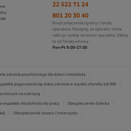
22 522 71 24
owe
adcy
801 20 30 40
tale
Koszt połączenia zgodny z taryfą
operatora. Pamiętaj, że operator może
naliczyć opłatę za numer specjalny. Zależy
to od Twojej umowy.
Pon-Pt 9:00-17:00
ie zdrowia psychicznego dla dzieci i młodzieży
ypadek pogorszenia się stanu zdrowia w wyniku choroby lub NW
la chorych na cukrzycę
a wypadek niezdolności do pracy
Ubezpieczenie dziecka
ka)
Ubezpieczenie roweru i rowerzysty