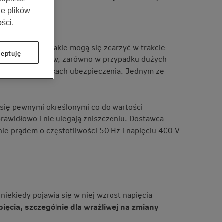
ie plików
ści.
ów losowych, jakie mogą się zdarzyć w trakcie
eptuję
iesionych kosztów, zarówno w przypadku dużych
 w ogólnych warunkach ubezpieczenia. Jednym ze
się pewnymi określonymi co do wartości
prawidłowo i nie ulegają zniszczeniu. Dostawca
e prądem o częstotliwości 50 Hz i napięciu 400 V
niekiedy pojawia się w niej wzrost napięcia
ięcia, szczególnie dla wrażliwej na zmiany