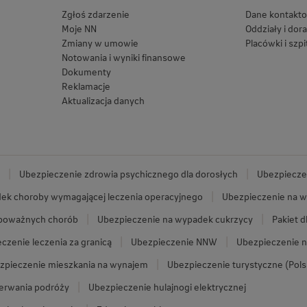
Zgłoś zdarzenie
Dane kontakt
Moje NN
Oddziały i dor
Zmiany w umowie
Placówki i szpi
Notowania i wyniki finansowe
Dokumenty
Reklamacje
Aktualizacja danych
Ubezpieczenie zdrowia psychicznego dla dorosłych
Ubezpieczen
ek choroby wymagającej leczenia operacyjnego
Ubezpieczenie na w
 poważnych chorób
Ubezpieczenie na wypadek cukrzycy
Pakiet d
czenie leczenia za granicą
Ubezpieczenie NNW
Ubezpieczenie n
zpieczenie mieszkania na wynajem
Ubezpieczenie turystyczne (Pols
zerwania podróży
Ubezpieczenie hulajnogi elektrycznej