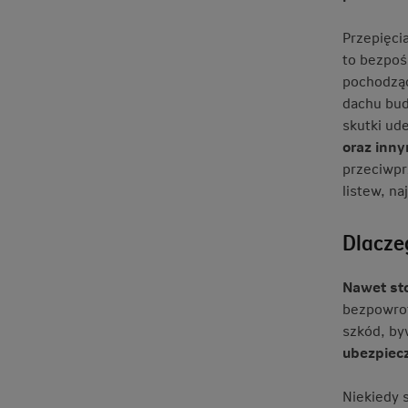
Przepięci
to bezpoś
pochodząc
dachu bud
skutki ud
oraz inny
przeciwpr
listew, na
Dlacze
Nawet sto
bezpowrot
szkód, by
ubezpiec
Niekiedy 