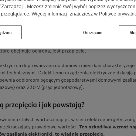
ia.
 "Zarządzaj". Możesz zmienić swój wybór poprzez wyczyszczen
 przeglądarce. Więcej informacji znajdziesz w Polityce prywatno
enie domu i mieszkania obejmuje wiele niekorzystnych wypadk
ądzam
Odrzucam
Akc
ch czynności. Polisa zapewnia spokój i gwarantuje zwrot pon
, jak i niewielkich usterek, jeśli zdarzenia te są wymienione
które obejmuje ochrona, jest przepięcie.
lektryczna doprowadzana do domów i mieszkań charakteryzuje 
mi technicznymi. Dzięki temu urządzenia elektryczne działają 
apewnia odbiorcom będącym gospodarstwami domowymi zasilani
jfazowy) oraz 230 V (prąd jednofazowy).
ą przepięcia i jak powstają?
wnienia stałych wartości napięć w sieci elektroenergetycznej, 
przekraczający prawidłowe wartości.
Ten szkodliwy wzrost nap
w zasilania elektroniki, to właśnie przepięcie.