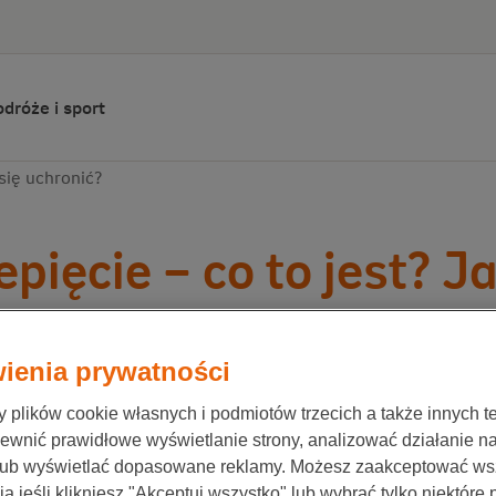
dróże i sport
 się uchronić?
epięcie – co to jest? J
ienia prywatności
ionale-Nederlanden
12 kwietnia 2020
plików cookie własnych i podmiotów trzecich a także innych te
ewnić prawidłowe wyświetlanie strony, analizować działanie n
elektryczna to medium, dzięki któremu nasze życie 
lub wyświetlać dopasowane reklamy. Możesz zaakceptować ws
bezproblemowej dostawie towarzyszą niekiedy pew
a jeśli klikniesz "Akceptuj wszystko" lub wybrać tylko niektóre