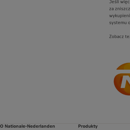
Jeśli wię
za zniszc
wykupieni
systemu o
Zobacz te
O Nationale-Nederlanden
Produkty