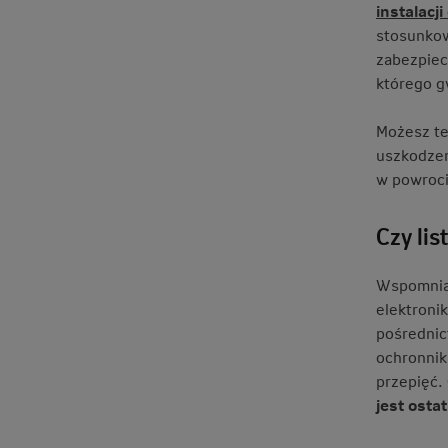
instalacji
stosunkow
zabezpiec
którego g
Możesz te
uszkodzeni
w powroci
Czy li
Wspomnian
elektroni
pośrednic
ochronnik
przepięć.
jest osta