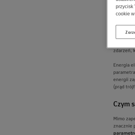
przepięc
przycisk
cookie w
Ubezpiecz
Zarz
codzienny
zniszczeń
zdarzeń, 
Energia e
parametra
energii z
(prąd tró
Czym s
Mimo zape
znacznie 
parametró