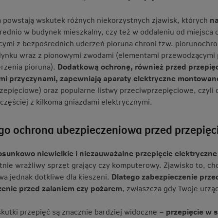
a powstają wskutek różnych niekorzystnych zjawisk, których
na
rednio w budynek mieszkalny, czy też w oddaleniu od miejsca 
ymi z bezpośrednich uderzeń pioruna chroni tzw. piorunochron,
ynku wraz z pionowymi zwodami (elementami przewodzącymi pr
erzenia pioruna).
Dodatkową ochronę, również przed przepi
mi przyczynami, zapewniają aparaty elektryczne montowane 
zepięciowe) oraz popularne listwy przeciwprzepięciowe, czyl
jczęściej z kilkoma gniazdami elektrycznymi.
go ochrona ubezpieczeniowa przed przepięc
sunkowo niewielkie i niezauważalne przepięcie elektryczne
nie wrażliwy sprzęt grający czy komputerowy. Zjawisko to, c
wa jednak dotkliwe dla kieszeni.
Dlatego zabezpieczenie przed
zenie przed zalaniem czy pożarem
, zwłaszcza gdy Twoje urząd
skutki przepięć są znacznie bardziej widoczne –
przepięcie w 