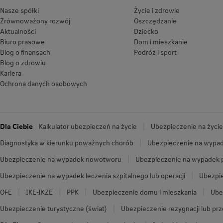
Nasze spółki
Życie i zdrowie
Zrównoważony rozwój
Oszczędzanie
Aktualności
Dziecko
Biuro prasowe
Dom i mieszkanie
Blog o finansach
Podróż i sport
Blog o zdrowiu
Kariera
Ochrona danych osobowych
Dla Ciebie
Kalkulator ubezpieczeń na życie
Ubezpieczenie na życie
Diagnostyka w kierunku poważnych chorób
Ubezpieczenie na wypad
Ubezpieczenie na wypadek nowotworu
Ubezpieczenie na wypadek
Ubezpieczenie na wypadek leczenia szpitalnego lub operacji
Ubezpie
OFE
IKE-IKZE
PPK
Ubezpieczenie domu i mieszkania
Ube
Ubezpieczenie turystyczne (świat)
Ubezpieczenie rezygnacji lub pr