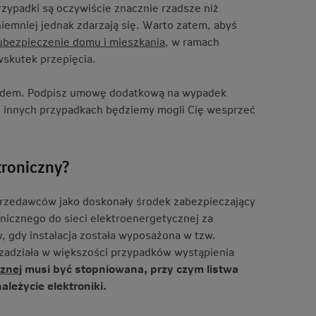
przypadki są oczywiście znacznie rzadsze niż
iemniej jednak zdarzają się. Warto zatem, abyś
ubezpieczenie domu i mieszkania
, w ramach
skutek przepięcia.
prądem. Podpisz umowę dodatkową na wypadek
h innych przypadkach będziemy mogli Cię wesprzeć
troniczny?
rzedawców jako doskonały środek zabezpieczający
onicznego do sieci elektroenergetycznej za
, gdy instalacja została wyposażona w tzw.
 zadziała w większości przypadków wystąpienia
cznej
musi być stopniowana, przy czym listwa
ależycie elektroniki.