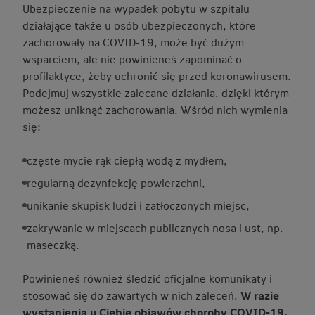
Ubezpieczenie na wypadek pobytu w szpitalu
działające także u osób ubezpieczonych, które
zachorowały na COVID-19, może być dużym
wsparciem, ale nie powinieneś zapominać o
profilaktyce, żeby uchronić się przed koronawirusem.
Podejmuj wszystkie zalecane działania, dzięki którym
możesz uniknąć zachorowania. Wśród nich wymienia
się:
częste mycie rąk ciepłą wodą z mydłem,
regularną dezynfekcję powierzchni,
unikanie skupisk ludzi i zatłoczonych miejsc,
zakrywanie w miejscach publicznych nosa i ust, np.
maseczką.
Powinieneś również śledzić oficjalne komunikaty i
stosować się do zawartych w nich zaleceń.
W razie
wystąpienia u Ciebie objawów choroby COVID-19,