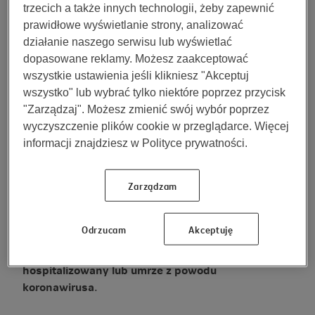
hospitalizacji lub pobytu na oddziale intensywnej
trzecich a także innych technologii, żeby zapewnić
terapii.
prawidłowe wyświetlanie strony, analizować
działanie naszego serwisu lub wyświetlać
dopasowane reklamy. Możesz zaakceptować
Koronawirus w Polsce a
wszystkie ustawienia jeśli klikniesz "Akceptuj
ubezpieczenie – co musisz wiedzieć?
wszystko" lub wybrać tylko niektóre poprzez przycisk
"Zarządzaj". Możesz zmienić swój wybór poprzez
Wśród osób, które mają wykupione dodatkowe polisy
wyczyszczenie plików cookie w przeglądarce. Więcej
na życie, coraz częściej pojawia się pytanie:
czy
informacji znajdziesz w Polityce prywatności.
ubezpieczenie chroni również w przypadku
zachorowania na koronawirusa?
Niestety, w wielu
umowach (zgodnie z Ogólnymi Warunkami
Zarządzam
Ubezpieczenia „OWU”) wykluczona jest
odpowiedzialność ubezpieczyciela, gdy zostanie
Odrzucam
Akceptuję
ogłoszona epidemia. Oznacza to, że
ubezpieczony
może nie otrzymać żadnych świadczeń, gdy będzie
hospitalizowany lub umrze z powodu
koronawirusa
.