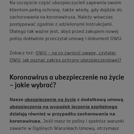
Na szczęście część ubezpieczycieli zapewnia swoim
klientom pełną ochronę, także wtedy, gdy dojdzie do
zachorowania na koronawirusa. Należy wówczas
postępować zgodnie z udzielonymi instrukcjami.
Dlatego tak ważne jest, abyś przed zakupem nowej
polisy dokładnie przeczytał umowę i dokument OWU.
Zobacz też:
OWU – na co zwrócić uwagę, czytając
OWU, jak poznać zakres ochrony ubezpieczeniowej?
Koronawirus a ubezpieczenie na życie
– jakie wybrać?
Nasze
ubezpieczenie na życie
z dodatkową umową
ubezpieczenia na wypadek leczenia szpitalnego
działają również w przypadku zachorowania na
koronawirusa.
Jeśli masz te polisy i spełnisz warunki
zawarte w Ogólnych Warunkach Umowy, otrzymasz