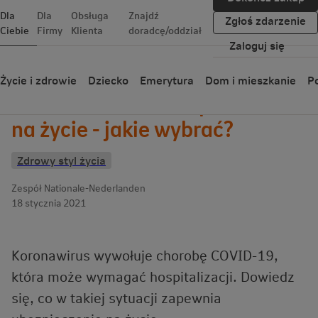
Dla
Dla
Obsługa
Znajdź
Zgłoś zdarzenie
Ciebie
Firmy
Klienta
doradcę/oddział
Zaloguj się
Wróć
Życie i zdrowie
Dziecko
Emerytura
Dom i mieszkanie
Po
Koronawirus a ubezpieczenie
na życie - jakie wybrać?
Zdrowy styl życia
Zespół Nationale-Nederlanden
18 stycznia 2021
Koronawirus wywołuje chorobę COVID-19,
która może wymagać hospitalizacji. Dowiedz
się, co w takiej sytuacji zapewnia