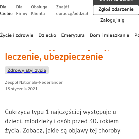
Dla
Dla
Obsługa
Znajdź
Zgłoś zdarzenie
Ciebie
Firmy
Klienta
doradcę/oddział
Zaloguj się
Wróć
Życie i zdrowie
Dziecko
Emerytura
Dom i mieszkanie
Po
Cukrzyca typu 1 – objawy,
leczenie, ubezpieczenie
Zdrowy styl życia
Zespół Nationale-Nederlanden
18 stycznia 2021
Cukrzyca typu 1 najczęściej występuje u
dzieci, młodzieży i osób przed 30. rokiem
życia. Zobacz, jakie są objawy tej choroby.