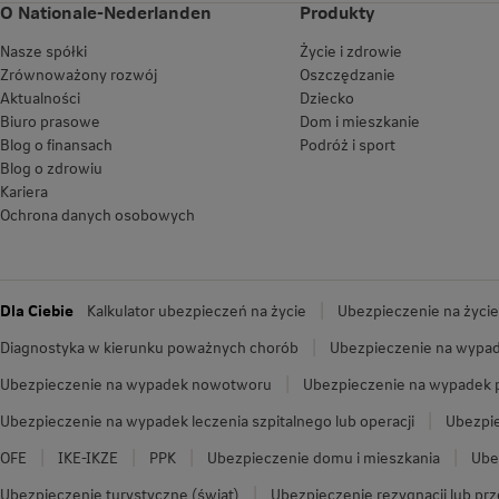
O Nationale-Nederlanden
Produkty
Nasze spółki
Życie i zdrowie
Zrównoważony rozwój
Oszczędzanie
Aktualności
Dziecko
Biuro prasowe
Dom i mieszkanie
Blog o finansach
Podróż i sport
Blog o zdrowiu
Kariera
Ochrona danych osobowych
Dla Ciebie
Kalkulator ubezpieczeń na życie
Ubezpieczenie na życie
Diagnostyka w kierunku poważnych chorób
Ubezpieczenie na wypad
Ubezpieczenie na wypadek nowotworu
Ubezpieczenie na wypadek
Ubezpieczenie na wypadek leczenia szpitalnego lub operacji
Ubezpie
OFE
IKE-IKZE
PPK
Ubezpieczenie domu i mieszkania
Ube
Ubezpieczenie turystyczne (świat)
Ubezpieczenie rezygnacji lub pr