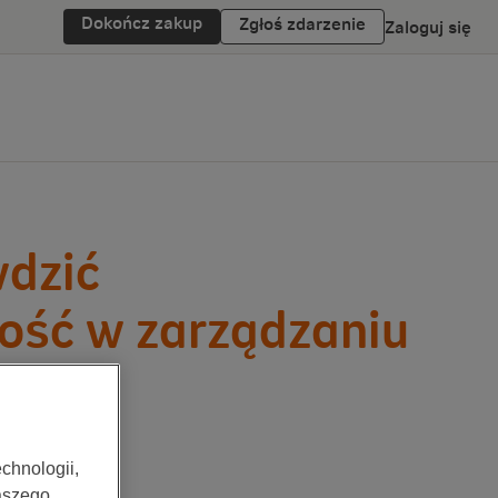
Dokończ zakup
Zgłoś zdarzenie
Zaloguj się
wdzić
ość w zarządzaniu
chnologii,
aszego