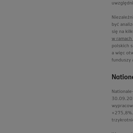
uwzględn
Niezależn
być anali
się na ki
w ramach
polskich 
a więc ot
funduszy 
Nation
Nationale
30.09.202
wypracowa
+275,8%.
trzykrotn