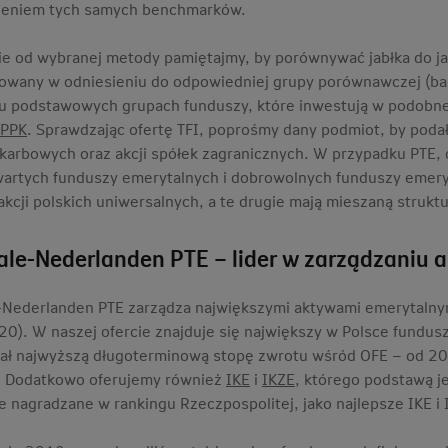
ieniem tych samych benchmarków.
ie od wybranej metody pamiętajmy, by porównywać jabłka do jab
zowany w odniesieniu do odpowiedniej grupy porównawczej (baz
lku podstawowych grupach funduszy, które inwestują w podobne
 PPK
. Sprawdzając ofertę TFI, poprośmy dany podmiot, by podał
skarbowych oraz akcji spółek zagranicznych. W przypadku PTE,
wartych funduszy emerytalnych i dobrowolnych funduszy emery
akcji polskich uniwersalnych, a te drugie mają mieszaną strukt
ale-Nederlanden PTE – lider w zarządzaniu
-Nederlanden PTE zarządza największymi aktywami emerytalnymi
0). W naszej ofercie znajduje się największy w Polsce fundus
ł najwyższą długoterminową stopę zwrotu wśród OFE – od 20 m
 Dodatkowo oferujemy również
IKE
i
IKZE
, którego podstawą j
ie nagradzane w rankingu Rzeczpospolitej, jako najlepsze IKE i