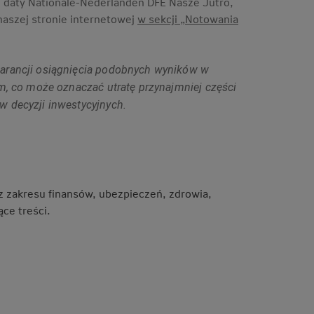
 daty Nationale-Nederlanden DFE Nasze Jutro,
naszej stronie internetowej
w sekcji „Notowania
warancji osiągnięcia podobnych wyników w
m, co może oznaczać utratę przynajmniej części
 decyzji inwestycyjnych.
 z zakresu finansów, ubezpieczeń, zdrowia,
ce treści.