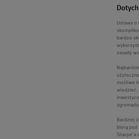
Dotych
Ustawa o 
skompliko
bardzo sk
wykorzyst
zasady ws
Najbardzi
użyteczne 
możliwe t
wiedzieć, 
inwestycy
zgromadzo
Bardziej 
biorą pod
Sharpe’a 