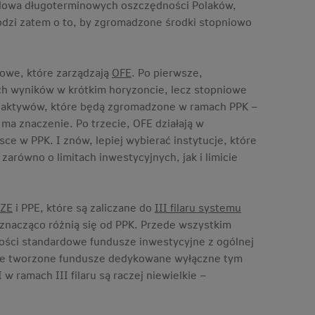
 budowa długoterminowych oszczędności Polaków,
dzi zatem o to, by zgromadzone środki stopniowo
sowe, które zarządzają
OFE
. Po pierwsze,
ich wyników w krótkim horyzoncie, lecz stopniowe
sy aktywów, które będą zgromadzone w ramach PPK –
ma znaczenie. Po trzecie, OFE działają w
sce w PPK. I znów, lepiej wybierać instytucje, które
arówno o limitach inwestycyjnych, jak i limicie
KZE
i PPE, które są zaliczane do
III filaru systemu
 znacząco różnią się od PPK. Przede wszystkim
szości standardowe fundusze inwestycyjne z ogólnej
alnie tworzone fundusze dedykowane wyłączne tym
ramach III filaru są raczej niewielkie –