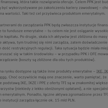
ę finansową, która takie rozwiązania oferuje. Celem PPK jest
ą być wykorzystywane po zakończeniu kariery zawodowej – cho
 na wartości. Taki też cel przyświeca produktom emerytalnym.
artnerami do zarządzania PPK będą zwłaszcza instytucje finan
e to fundusze emerytalne – tu celem nie jest osiąganie wysok
e kapitału. Po drugie, skala ich aktywów jest zbliżona do ma
e aktywa, tym trudniej się nimi zarządza, zatem doświadczenie 
dość restrykcyjnych regulacji. Taka sytuacja będzie miała miej
poruszać się w takim środowisku – w przypadku PPK i OFE mowa z
arządzanie (koszty są zbliżone dla obu tych produktów).
na rynku dostępne są także inne produkty emerytalne –
IKE, I
nego
. Choć oczywiście mają one znaczenie, warto pamiętać, że
że podstawą IKE, IKZE i PPE z oferty TFI są w znakomitej więk
warzystw (niekiedy z lekko obniżonymi opłatami), a nie specj
 emerytalnym. Ponadto, łączne aktywa zgromadzone przez TFI w 
e instytucji zarządza łącznie ok. 15 mld PLN.