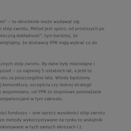
mi” – to określenie może wydawać się
h stóp zwrotu. Metod jest sporo, od prostszych po
teczną dokładność”, tym bardziej, że
amiętajmy, że dostawcę PPK mają wybrać co do
znych stóp zwrotu. By dane były miarodajne i
ont – co najmniej 5 ostatnich lat, a jeśli to
rotu za poszczególne lata. Wtedy będziemy
 koniunktury, szczęścia czy dobrej strategii
Jak wspomniano, cel PPK to stopniowe pomnażanie
kompetencjami w tym zakresie.
ści funduszu – one oprócz wysokości stóp zwrotu
jsze metody wykorzystywane na rynku to wskaźnik
y dokonywane w tych samych okresach i z