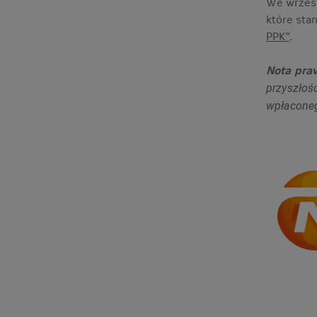
We wrześn
które sta
PPK”
.
Nota pra
przyszłoś
wpłaconeg