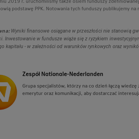
iu 2019 r. uruchomiliśmy także osiem funduszy zdefiniowanej
nowią podstawę PPK. Notowania tych funduszy publikujemy na 
wna:
Wyniki finansowe osiągane w przeszłości nie stanowią g
ci. Inwestowanie w fundusze wiąże się z ryzykiem inwestycyjny
o kapitału - w zależności od warunków rynkowych oraz wyników
Zespół Nationale-Nederlanden
Grupa specjalistów, którzy na co dzień łączą wiedzę
emerytur oraz komunikacji, aby dostarczać interesują