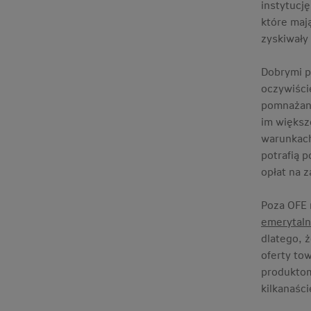
instytucj
które maj
zyskiwały
Dobrymi p
oczywiści
pomnażani
im większ
warunkach 
potrafią 
opłat na z
Poza OFE 
emerytal
dlatego, 
oferty to
produktom
kilkanaści