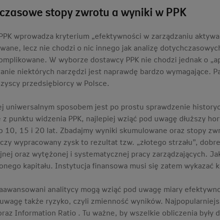
czasowe stopy zwrotu a wyniki w PPK
PPK wprowadza kryterium „efektywności w zarządzaniu aktywa
wane, lecz nie chodzi o nic innego jak analizę dotychczasowyc
omplikowane. W wyborze dostawcy PPK nie chodzi jednak o „ap
anie niektórych narzędzi jest naprawdę bardzo wymagające. P
zyscy przedsiębiorcy w Polsce.
ej uniwersalnym sposobem jest po prostu sprawdzenie historyc
z punktu widzenia PPK, najlepiej wziąć pod uwagę dłuższy horyz
o 10, 15 i 20 lat. Zbadajmy wyniki skumulowane oraz stopy zw
czy wypracowany zysk to rezultat tzw. „złotego strzału”, dobrej
jnej oraz wytężonej i systematycznej pracy zarządzających. 
nego kapitału. Instytucja finansowa musi się zatem wykazać 
zaawansowani analitycy mogą wziąć pod uwagę miary efektywno
 uwagę także ryzyko, czyli zmienność wyników. Najpopularnie
oraz Information Ratio . Tu ważne, by wszelkie obliczenia był