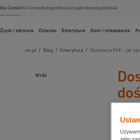
Dla Ciebie
Dla Firmy
Obsługa Klienta
Znajdź doradcę/oddział
Życie i zdrowie
Dziecko
Emerytura
Dom i mieszkanie
Po
nn.pl
/
Blog
/
Emerytura
/
Dostawca PPK - jak sp
Dos
Wróć
doś
ak
Ustaw
Emerytu
Używamy 
Zespół Nat
żeby zap