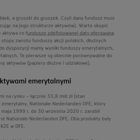
łek, a gruszki do gruszek. Czyli dany fundusz musi
ując na jego strukturze aktywów). Warto skupić
 aktywa co f
undusze zdefiniowanej daty oferowane
 stopy zwrotu funduszy akcji polskich, dłużnych
 do dyspozycji mamy wyniki funduszy emerytalnych,
talnych. Te pierwsze są obecnie porównywalne do
urę aktywów (papiery dłużne i udziałowe).
 aktywami emerytalnymi
 na rynku – łącznie 33,8 mld zł (stan
z emerytalny, Nationale-Nederlanden OFE, który
aja 1999 r. do 30 września 2020 r. zarobił
est Nationale-Nederlanden DFE. Oba produkty były
 IKZE w DFE.