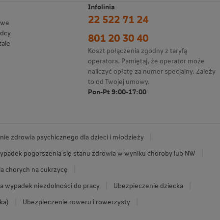
Infolinia
22 522 71 24
owe
adcy
801 20 30 40
tale
Koszt połączenia zgodny z taryfą
operatora. Pamiętaj, że operator może
naliczyć opłatę za numer specjalny. Zależy
to od Twojej umowy.
Pon-Pt 9:00-17:00
ie zdrowia psychicznego dla dzieci i młodzieży
ypadek pogorszenia się stanu zdrowia w wyniku choroby lub NW
la chorych na cukrzycę
a wypadek niezdolności do pracy
Ubezpieczenie dziecka
ka)
Ubezpieczenie roweru i rowerzysty